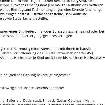
einem kaufmännisch-juristischen Berufsfeld tätig sind, z.B.
ppe 1, zweites Einstiegsamt (ehemalige Laufbahn des mittleren
zweites Einstiegsamt Fachrichtung allgemeine Dienste (ehemalige
altungsdienstes), Justizfachangestellte, Bankkaufleute,
e sowie Steuerfachangestellte.
Inhaber eines Eingliederungs- oder Zulassungsscheins sind oder bei
 2 des Soldatenversorgungsgesetzes vorliegen.
egen der Betreuung mindestens eines mit Ihnen in häuslicher
Jahren vor Vollendung des 40. (als Schwerbehinderter 45.)
ich das Höchstalter je Kind um 3 Jahre bis zu einem Höchstalter 
 bei gleicher Eignung bevorzugt eingestellt.
nschweig sind unsere Gerichtsstandorte:
l-Zellerfeld, Duderstadt, Einbeck, Goslar, Göttingen, Hann.
ortheim, Osterode am Harz, Salzgitter, Seesen, Wolfenbüttel und