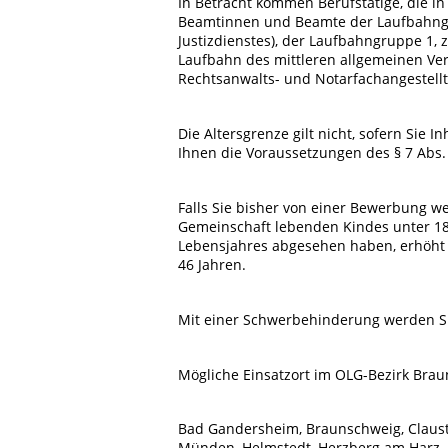
In Betracht kommen Berufstätige, die in 
Beamtinnen und Beamte der Laufbahngru
Justizdienstes), der Laufbahngruppe 1, 
Laufbahn des mittleren allgemeinen Verw
Rechtsanwalts- und Notarfachangestellt
Die Altersgrenze gilt nicht, sofern Sie 
Ihnen die Voraussetzungen des § 7 Abs.
Falls Sie bisher von einer Bewerbung w
Gemeinschaft lebenden Kindes unter 18 
Lebensjahres abgesehen haben, erhöht s
46 Jahren.
Mit einer Schwerbehinderung werden Sie
Mögliche Einsatzort im OLG-Bezirk Brau
Bad Gandersheim, Braunschweig, Claustha
Münden, Helmstedt, Herzberg am Harz, N