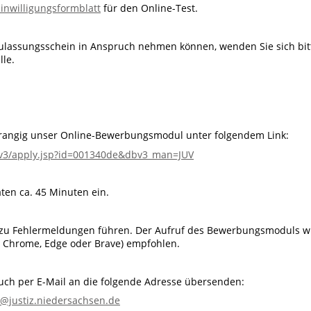
inwilligungsformblatt
für den Online-Test.
Zulassungsschein in Anspruch nehmen können, wenden Sie sich bit
lle.
orrangig unser Online-Bewerbungsmodul unter folgendem Link:
bv3/apply.jsp?id=001340de&dbv3_man=JUV
aten ca. 45 Minuten ein.
 zu Fehlermeldungen führen. Der Aufruf des Bewerbungsmoduls w
. Chrome, Edge oder Brave) empfohlen.
uch per E-Mail an die folgende Adresse übersenden:
@justiz.niedersachsen.de